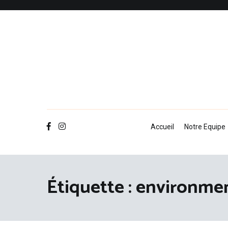
Aller
au
contenu
Accueil
Notre Equipe
Étiquette :
environme